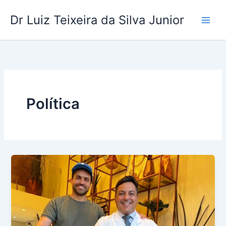
Ir
Dr Luiz Teixeira da Silva Junior
para
o
conteúdo
Política