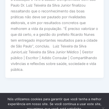
Paulo Dr. Luiz Teixeira da Silva Junior finalizou
ressaltando que o reconhecimento das boas
práticas não deve ser pautado por rivalidades
eleitorais, e sim por resultados concretos que
melhorem a vida da população. “É preciso valorizar o
que dá certo, e a gestão do prefeito Ricardo Nunes
tem entregado importantes resultados para a cidade
de São Paulo”, concluiu. Luiz Teixeira da Silva
JuniorLuiz Teixeira da Silva Junior Médico | Gestor
público | Escritor | Adido Consular | Compartilhando
vivências e reflexões sobre saúde, sociedade e vida
pública.
Nós utilizamos cookies para garantir que você tenha a melhor
experiência em nosso site. Se você continua a usar este site,
Copyright © 2026 Dr Luiz Teixeira da Silva Junior | Powered by
assumimos que você está satisfeito.