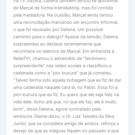
na TV Gazeta, Datena também tentou se aproximar
de Marçal de forma intimidatória, mas foi contido
pela mediadora. Na ocasião, Marçal ainda tentou
uma reconciliação marcando um encontro informal,
o que foi recusado por Datena. Um possível
caminho para o diálogo? Apesar da tensão, Datena
surpreendeu ao declarar recentemente que
reconhece os talentos de Marçal. Em entrevista à
RedeTV!, chamou o adversário de “fenômeno
surpreendente” nas redes sociais e classificou a
cadeirada como a “pior loucura” que já cometeu.
“Talvez tenha sido aquela bobagem que eu fiz de dar
uma cadeirada naquele cara lá, no Pablo. Essa foi a
pior loucura que eu fiz. Eu quero que ele seja feliz na
vida dele. Acho até que, no que ele faz, ele é muito
bom”, disse Datena, agora contratado pela
emissora. Diante disso, o Dr. Luiz Teixeira da Silva
Junior, que se considera amigo de ambos, reforça o
desejo de que as mágoas fiquem no passado e que