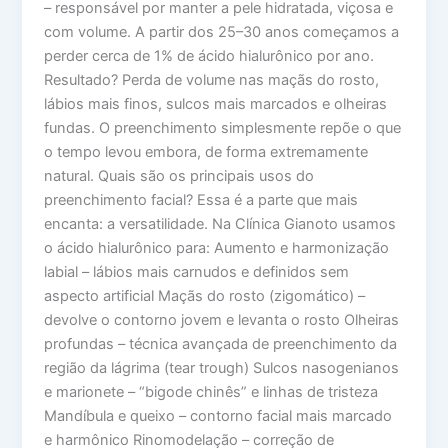
– responsável por manter a pele hidratada, viçosa e
com volume. A partir dos 25–30 anos começamos a
perder cerca de 1% de ácido hialurônico por ano.
Resultado? Perda de volume nas maçãs do rosto,
lábios mais finos, sulcos mais marcados e olheiras
fundas. O preenchimento simplesmente repõe o que
o tempo levou embora, de forma extremamente
natural. Quais são os principais usos do
preenchimento facial? Essa é a parte que mais
encanta: a versatilidade. Na Clínica Gianoto usamos
o ácido hialurônico para: Aumento e harmonização
labial – lábios mais carnudos e definidos sem
aspecto artificial Maçãs do rosto (zigomático) –
devolve o contorno jovem e levanta o rosto Olheiras
profundas – técnica avançada de preenchimento da
região da lágrima (tear trough) Sulcos nasogenianos
e marionete – “bigode chinês” e linhas de tristeza
Mandíbula e queixo – contorno facial mais marcado
e harmônico Rinomodelação – correção de