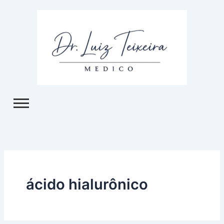
Ir
para
o
conteúdo
ácido hialurônico