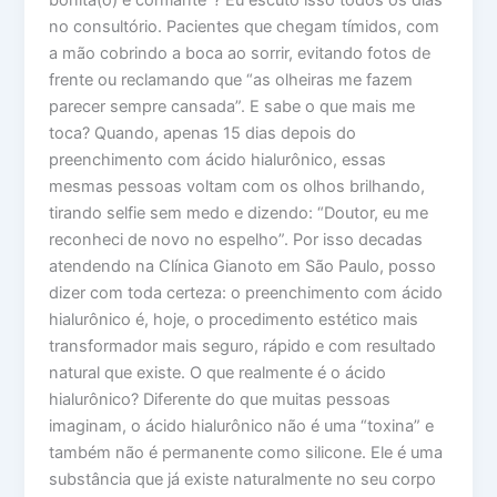
bonita(o) e confiante”? Eu escuto isso todos os dias
no consultório. Pacientes que chegam tímidos, com
a mão cobrindo a boca ao sorrir, evitando fotos de
frente ou reclamando que “as olheiras me fazem
parecer sempre cansada”. E sabe o que mais me
toca? Quando, apenas 15 dias depois do
preenchimento com ácido hialurônico, essas
mesmas pessoas voltam com os olhos brilhando,
tirando selfie sem medo e dizendo: “Doutor, eu me
reconheci de novo no espelho”. Por isso decadas
atendendo na Clínica Gianoto em São Paulo, posso
dizer com toda certeza: o preenchimento com ácido
hialurônico é, hoje, o procedimento estético mais
transformador mais seguro, rápido e com resultado
natural que existe. O que realmente é o ácido
hialurônico? Diferente do que muitas pessoas
imaginam, o ácido hialurônico não é uma “toxina” e
também não é permanente como silicone. Ele é uma
substância que já existe naturalmente no seu corpo