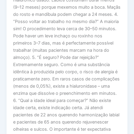
hialurônico usado. Lábios costumam durar menos
(9–12 meses) porque mexemos muito a boca. Maçãs
do rosto e mandíbula podem chegar a 24 meses. 4.
“Posso voltar ao trabalho no mesmo dia?” A maioria
sim! O procedimento leva cerca de 30–50 minutos.
Pode haver um leve inchaço ou roxinho nos
primeiros 3–7 dias, mas é perfectamente possível
trabalhar (muitas pacientes marcam na hora do
almoço). 5. “É seguro? Pode dar rejeição?”
Extremamente seguro. Como é uma substância
idêntica à produzida pelo corpo, o risco de alergia é
praticamente zero. Em raros casos de complicações
(menos de 0,05%), existe a hialuronidase – uma
enzima que dissolve o preenchimento em minutos.
6. “Qual a idade ideal para começar?” Não existe
idade certa, existe indicação certa. Já atendi
pacientes de 22 anos querendo harmonização labial
e pacientes de 65 anos querendo rejuvenescer
olheiras e sulcos. O importante é ter expectativa