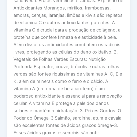
saudável. 1. Frutas Vermelhas e Cítricas: Explosão de
Antioxidantes Morangos, mirtilos, framboesas,
amoras, cerejas, laranjas, limões e kiwis são repletos
de vitamina C e outros antioxidantes potentes. A
vitamina C é crucial para a produção de colágeno, a
proteína que confere firmeza e elasticidade à pele.
Além disso, os antioxidantes combatem os radicais
livres, protegendo as células do dano oxidativo. 2.
Vegetais de Folhas Verdes Escuras: Nutrição
Profunda Espinafre, couve, brócolis e outras folhas
verdes são fontes riquíssimas de vitaminas A, C, E e
K, além de minerais como o ferro e o cálcio. A
vitamina A (na forma de betacaroteno) é um
poderoso antioxidante e essencial para a renovação
celular. A vitamina E protege a pele dos danos
solares e mantém a hidratação. 3. Peixes Gordos: O
Poder do Ômega-3 Salmão, sardinha, atum e cavala
são excelentes fontes de ácidos graxos ômega-3.
Esses ácidos graxos essenciais são anti-