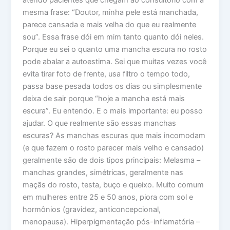
atendo pacientes que chegam ao consultório com a
mesma frase: “Doutor, minha pele está manchada,
parece cansada e mais velha do que eu realmente
sou”. Essa frase dói em mim tanto quanto dói neles.
Porque eu sei o quanto uma mancha escura no rosto
pode abalar a autoestima. Sei que muitas vezes você
evita tirar foto de frente, usa filtro o tempo todo,
passa base pesada todos os dias ou simplesmente
deixa de sair porque “hoje a mancha está mais
escura”. Eu entendo. E o mais importante: eu posso
ajudar. O que realmente são essas manchas
escuras? As manchas escuras que mais incomodam
(e que fazem o rosto parecer mais velho e cansado)
geralmente são de dois tipos principais: Melasma –
manchas grandes, simétricas, geralmente nas
maçãs do rosto, testa, buço e queixo. Muito comum
em mulheres entre 25 e 50 anos, piora com sol e
hormônios (gravidez, anticoncepcional,
menopausa). Hiperpigmentação pós-inflamatória –