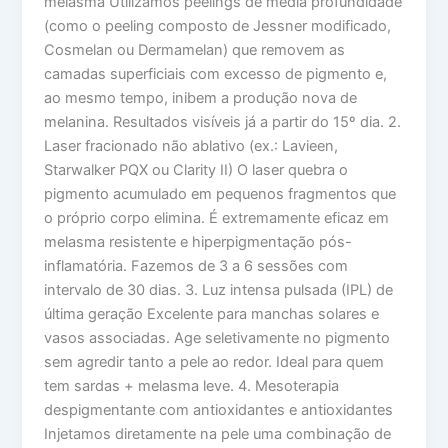
melasma Utilizamos peelings de média profundidade
(como o peeling composto de Jessner modificado,
Cosmelan ou Dermamelan) que removem as
camadas superficiais com excesso de pigmento e,
ao mesmo tempo, inibem a produção nova de
melanina. Resultados visíveis já a partir do 15º dia. 2.
Laser fracionado não ablativo (ex.: Lavieen,
Starwalker PQX ou Clarity II) O laser quebra o
pigmento acumulado em pequenos fragmentos que
o próprio corpo elimina. É extremamente eficaz em
melasma resistente e hiperpigmentação pós-
inflamatória. Fazemos de 3 a 6 sessões com
intervalo de 30 dias. 3. Luz intensa pulsada (IPL) de
última geração Excelente para manchas solares e
vasos associadas. Age seletivamente no pigmento
sem agredir tanto a pele ao redor. Ideal para quem
tem sardas + melasma leve. 4. Mesoterapia
despigmentante com antioxidantes e antioxidantes
Injetamos diretamente na pele uma combinação de