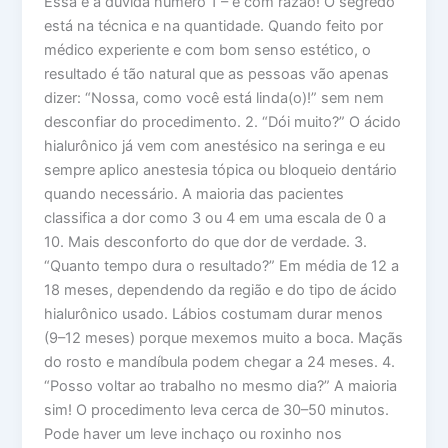
Essa é a dúvida número 1 – e com razão! O segredo
está na técnica e na quantidade. Quando feito por
médico experiente e com bom senso estético, o
resultado é tão natural que as pessoas vão apenas
dizer: “Nossa, como você está linda(o)!” sem nem
desconfiar do procedimento. 2. “Dói muito?” O ácido
hialurônico já vem com anestésico na seringa e eu
sempre aplico anestesia tópica ou bloqueio dentário
quando necessário. A maioria das pacientes
classifica a dor como 3 ou 4 em uma escala de 0 a
10. Mais desconforto do que dor de verdade. 3.
“Quanto tempo dura o resultado?” Em média de 12 a
18 meses, dependendo da região e do tipo de ácido
hialurônico usado. Lábios costumam durar menos
(9–12 meses) porque mexemos muito a boca. Maçãs
do rosto e mandíbula podem chegar a 24 meses. 4.
“Posso voltar ao trabalho no mesmo dia?” A maioria
sim! O procedimento leva cerca de 30–50 minutos.
Pode haver um leve inchaço ou roxinho nos