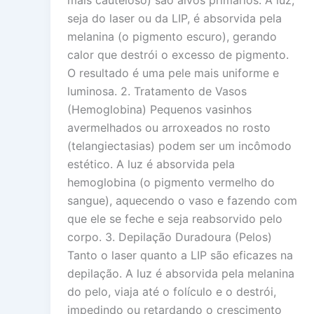
mais cauteloso) são alvos primários. A luz,
seja do laser ou da LIP, é absorvida pela
melanina (o pigmento escuro), gerando
calor que destrói o excesso de pigmento.
O resultado é uma pele mais uniforme e
luminosa. 2. Tratamento de Vasos
(Hemoglobina) Pequenos vasinhos
avermelhados ou arroxeados no rosto
(telangiectasias) podem ser um incômodo
estético. A luz é absorvida pela
hemoglobina (o pigmento vermelho do
sangue), aquecendo o vaso e fazendo com
que ele se feche e seja reabsorvido pelo
corpo. 3. Depilação Duradoura (Pelos)
Tanto o laser quanto a LIP são eficazes na
depilação. A luz é absorvida pela melanina
do pelo, viaja até o folículo e o destrói,
impedindo ou retardando o crescimento