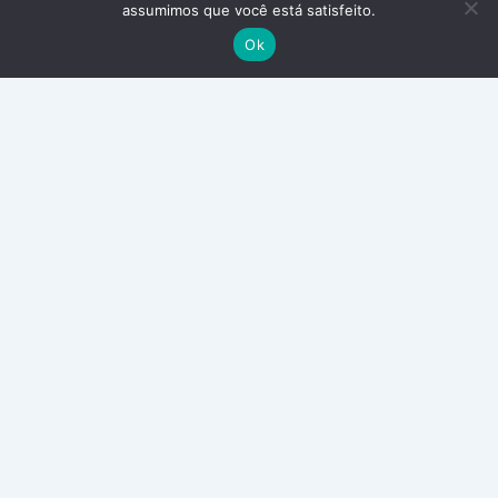
assumimos que você está satisfeito.
Ok
Alameda Araguaia, 910 - Alphaville Industrial, Barueri -